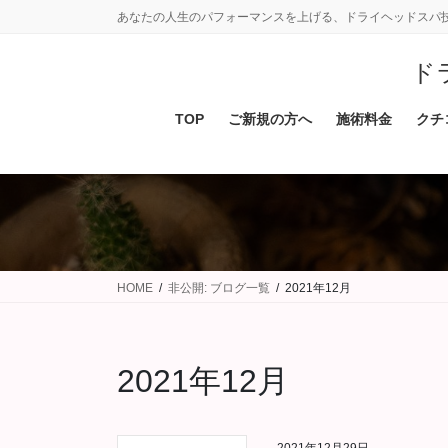
コ
ナ
あなたの人生のパフォーマンスを上げる、ドライヘッドスパ
ン
ビ
テ
ゲ
ド
ン
ー
ツ
シ
TOP
ご新規の方へ
施術料金
クチ
に
ョ
移
ン
動
に
移
動
HOME
非公開: ブログ一覧
2021年12月
2021年12月
2021年12月29日