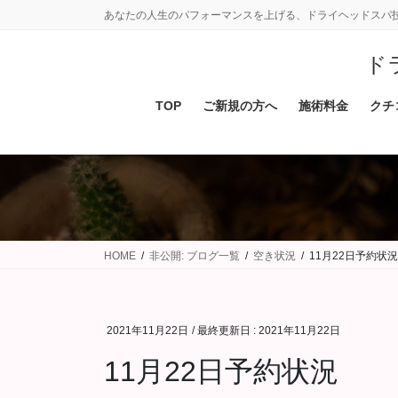
コ
ナ
あなたの人生のパフォーマンスを上げる、ドライヘッドスパ
ン
ビ
テ
ゲ
ド
ン
ー
ツ
シ
TOP
ご新規の方へ
施術料金
クチ
に
ョ
移
ン
動
に
移
動
HOME
非公開: ブログ一覧
空き状況
11月22日予約状況
2021年11月22日
/ 最終更新日 :
2021年11月22日
11月22日予約状況